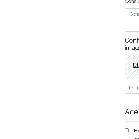
Consu
Conf
ima
Ace
H