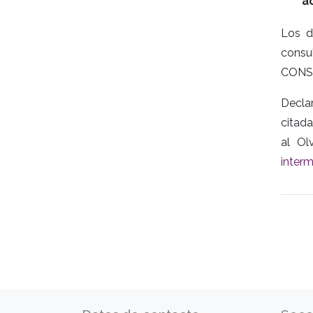
a
Los d
cons
CONSE
Declar
citada
al Ol
inter