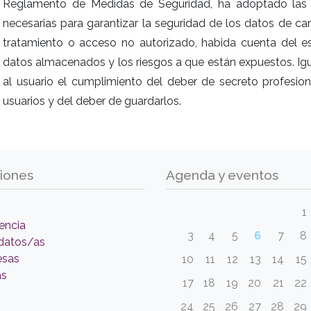
Reglamento de Medidas de Seguridad, ha adoptado las m
necesarias para garantizar la seguridad de los datos de cará
tratamiento o acceso no autorizado, habida cuenta del es
datos almacenados y los riesgos a que están expuestos. I
al usuario el cumplimiento del deber de secreto profesio
usuarios y del deber de guardarlos.
iones
Agenda y eventos
1
encia
3
4
5
6
7
8
datos/as
esas
10
11
12
13
14
15
as
17
18
19
20
21
22
24
25
26
27
28
29