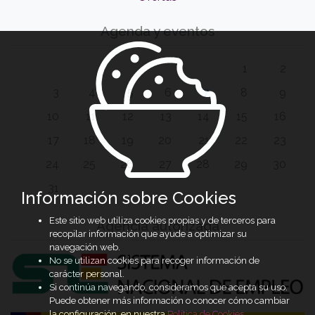
Agenda y eventos
1
2
3
4
5
6
7
8
9
10
11
12
13
14
15
16
17
18
19
20
21
22
23
24
25
26
27
28
29
30
31
Información sobre Cookies
Este sitio web utiliza cookies propias y de terceros para
Agencia autorizada
recopilar información que ayude a optimizar su
navegación web.
No se utilizan cookies para recoger información de
carácter personal.
Si continúa navegando, consideramos que acepta su uso.
Puede obtener más información o conocer cómo cambiar
la configuración, en nuestra
Política de Cookies
.