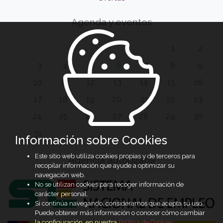
Agenda y eventos
1
2
3
4
5
6
7
8
9
10
11
12
13
14
15
16
17
18
19
20
21
22
23
24
25
26
27
28
29
30
31
Información sobre Cookies
Este sitio web utiliza cookies propias y de terceros para
Agencia autorizada
recopilar información que ayude a optimizar su
navegación web.
No se utilizan cookies para recoger información de
carácter personal.
Si continúa navegando, consideramos que acepta su uso.
Puede obtener más información o conocer cómo cambiar
la configuración, en nuestra
Política de Cookies
.