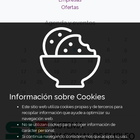
Ofertas
Agenda y eventos
1
2
3
4
5
6
7
8
9
10
11
12
13
14
15
16
17
18
19
20
21
22
23
24
25
26
27
28
29
30
31
Información sobre Cookies
Este sitio web utiliza cookies propias y de terceros para
Agencia autorizada
recopilar información que ayude a optimizar su
navegación web.
No se utilizan cookies para recoger información de
carácter personal.
Si continúa navegando, consideramos que acepta su uso.