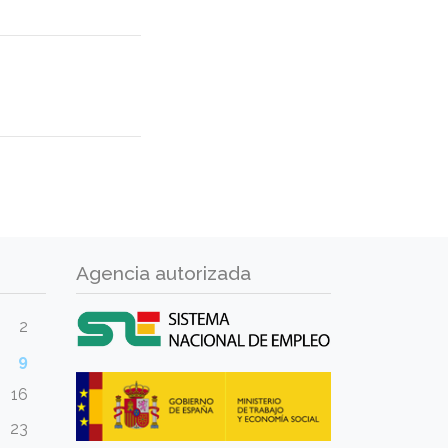
Agencia autorizada
2
9
16
23