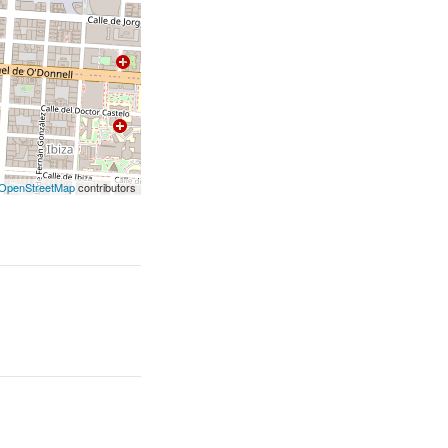
OpenStreetMap
contributors